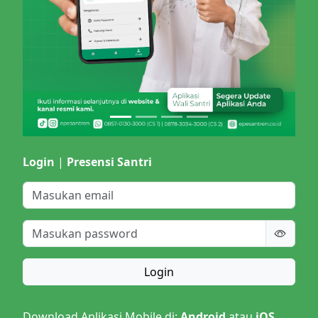
Login
|
Presensi Santri
Login
Download Aplikasi Mobile di:
Android
atau
iOS